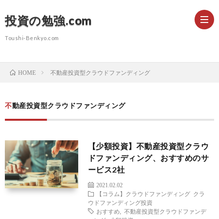
投資の勉強.com
Toushi-Benkyo.com
初
不動産投資型クラウドファンディング
HOME
心
株
不動産投資型クラウドファンディング
者
式
【少額投資】不動産投資型クラウ
向
投
ドファンディング、おすすめのサ
ービス2社
け
資
不
2021.02.02
【コラム】クラウドファンディング
クラ
ウドファンディング投資
コ
動
おすすめ
,
不動産投資型クラウドファンデ