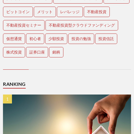
ビットコイン
メリット
レバレッジ
不動産投資
不動産投資セミナー
不動産投資型クラウドファンディング
仮想通貨
初心者
少額投資
投資の勉強
投資信託
株式投資
証券口座
銘柄
RANKING