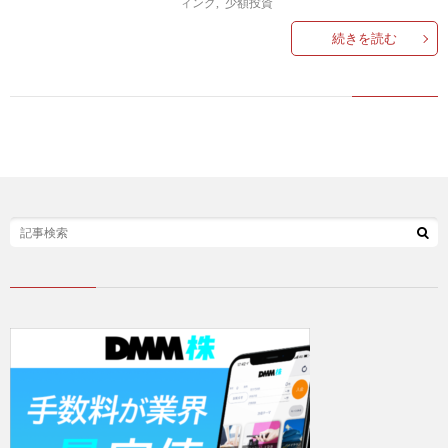
ィング
,
少額投資
ラ
産
続きを読む
ム
投
ク
資
ラ
ウ
ド
仮
フ
想
ァ
通
ン
貨