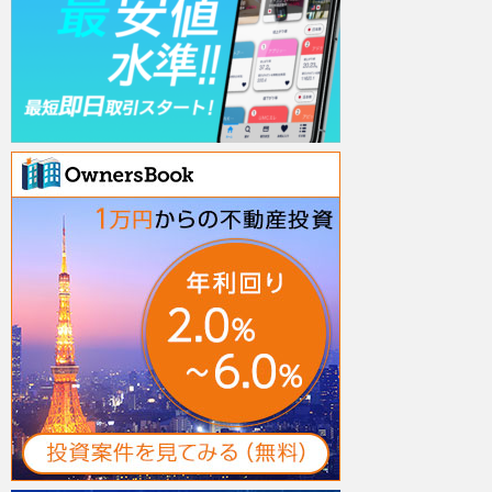
デ
（暗
ィ
号
ン
通
グ
貨）
投
資