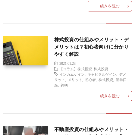
続きを読む
ラ
産
ム
投
ク
株式投資の仕組みやメリット・デ
資
ラ
メリットは？初心者向けに分かり
やすく解説
ウ
2021.01.23
【コラム】株式投資
株式投資
ド
仮
インカムゲイン
,
キャピタルゲイン
,
デメ
リット
,
メリット
,
初心者
,
株式投資
,
証券口
座
,
銘柄
フ
想
続きを読む
ァ
通
ン
貨
不動産投資の仕組みやメリット・