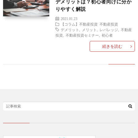
デメリットは？初心者向けに分か
デ
（暗
りやすく解説
2021.01.23
ィ
号
【コラム】不動産投資
不動産投資
デメリット
,
メリット
,
レバレッジ
,
不動産
投資
,
不動産投資セミナー
,
初心者
ン
通
続きを読む
グ
貨）
投
資